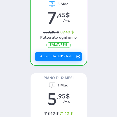
3 Mac
7
,45
$
/me.
358
,20
$
89
,40
$
Fatturato ogni anno
SALVA
75
%
PIANO DI 12 MESI
1 Mac
5
,95
$
/me.
119
,40
$
71
,40
$