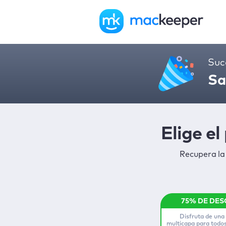
Suc
Sa
Elige e
Recupera la
Disfruta de una
multicapa para todos