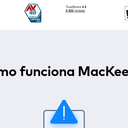
e
mo funciona MacKee