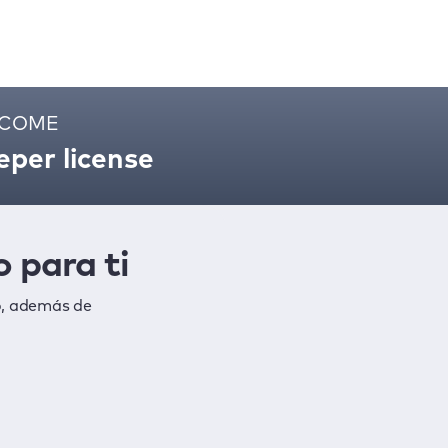
ELCOME
per license
 para ti
o, además de