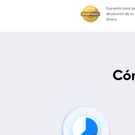
Garantía total d
devolución de tu
dinero
Có