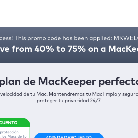
cess! This promo code has been applied: MKW
ve from 40% to 75% on a MacKee
l plan de MacKeeper perfecto
 velocidad de tu Mac. Mantendremos tu Mac limpio y segur
proteger tu privacidad 24/7.
 protección
 los Macs de tu