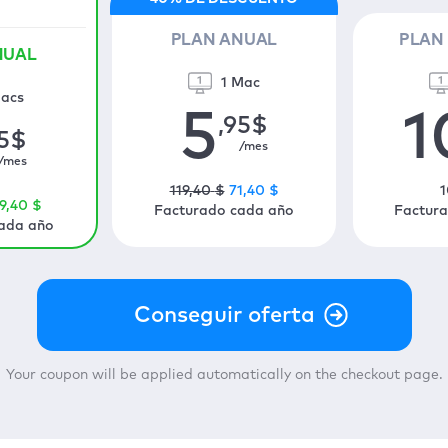
PLAN ANUAL
PLAN
NUAL
1 Mac
acs
5
1
,95
$
5
$
/mes
/mes
119
,40
$
71
,40
$
1
9
,40
$
Facturado cada año
Factur
ada año
Your coupon will be applied automatically on the checkout page.