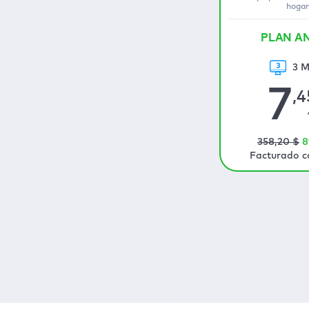
hogar
PLAN A
3 M
7
,4
358
,20
$
8
Facturado c