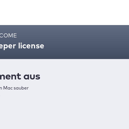
ELCOME
per license
ment aus
en Mac sauber
.