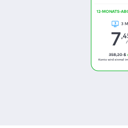
12-MONATS-A
3 M
7
,4
/
358
,20
$
Konto wird einmal im