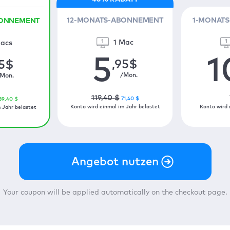
12-MONATS-ABONNEMENT
1-MONAT
BONNEMENT
1 Mac
acs
5
1
,95
$
5
$
/Mon.
Mon.
119
,40
$
71
,40
$
89
,40
$
Konto wird einmal im Jahr belastet
Konto wird 
 Jahr belastet
Your coupon will be applied automatically on the checkout page.