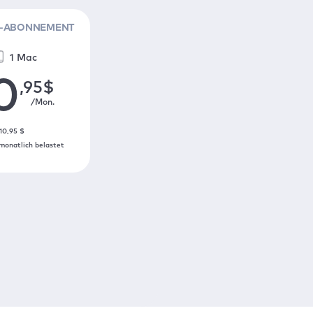
S-ABONNEMENT
1 Mac
0
,95
$
/Mon.
10
,95
$
monatlich belastet