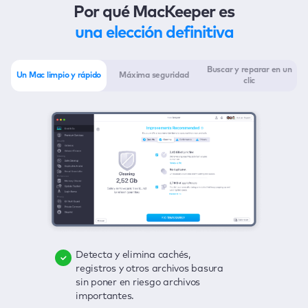
Por qué MacKeeper es
una elección definitiva
Buscar y reparar en un
Un Mac limpio y rápido
Máxima seguridad
clic
Detecta y elimina cachés,
Elimina virus, incorpora la
Descubre con un clic cualquier
registros y otros archivos basura
protección en tiempo real y
posible amenaza para tu Mac:
sin poner en riesgo archivos
deshazte del adware con un clic.
archivos basura, virus, adware,
importantes.
aplicaciones no actualizadas y
Mantén bajo control tus