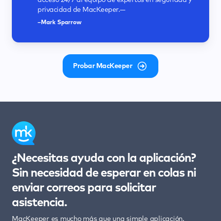
acceso 24/7 al equipo de expertos en seguridad y
allá de la protección antivirus.—
claras y funcionales.—
privacidad y seguridad, y limpia tu Mac para
guía por el proceso de analizar y proteger tu Mac.
privacidad de MacKeeper.—
recuperar espacio, que es más de lo que haría
—
–Neil J Rubenking
–Keith Martin
cualquier software antivirus estándar.—
–Mark Sparrow
–Chyelle Dvorak
–Deyan Georgiev
Probar MacKeeper
¿Necesitas ayuda con la aplicación?
Sin necesidad de esperar en colas ni
enviar correos para solicitar
asistencia.
MacKeeper es mucho más que una simple aplicación.