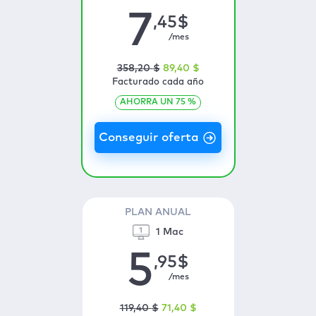
7
,45
$
/mes
358
,20
$
89
,40
$
Facturado cada año
AHORRA UN
75
%
PLAN ANUAL
1 Mac
5
,95
$
/mes
119
,40
$
71
,40
$