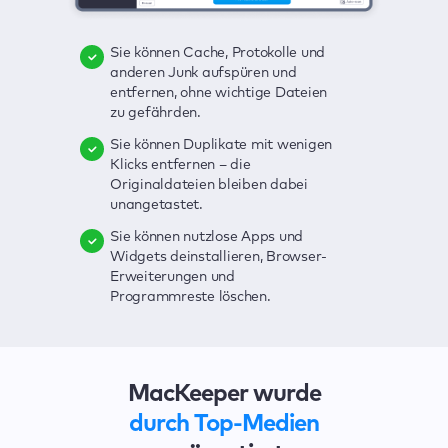
Sie können Cache, Protokolle und
Sie können Viren löschen,
Mit einem Klick lassen sich alle
anderen Junk aufspüren und
Echtzeitschutz nutzen und Adware
möglichen Bedrohungen für Ihren
entfernen, ohne wichtige Dateien
mit einem Klick beseitigen.
Mac ausfindig machen – Junk,
zu gefährden.
Viren, Adware, veraltete Apps und
Sie können Ihre Kennwörter, Ihre
anderes.
Sie können Duplikate mit wenigen
Kreditkarten- und andere sensible
Klicks entfernen – die
Daten im Auge behalten. Bei
Die übersichtliche und praktische
Originaldateien bleiben dabei
Sicherheitsverletzungen werden
Benutzeroberfläche zur Erkennung
unangetastet.
Sie sofort benachrichtigt.
der Sicherheitsschwachstellen
Ihres Macs ist besonders
Sie können nutzlose Apps und
Mit VPN können Sie Ihre
benutzerfreundlich.
Widgets deinstallieren, Browser-
Verbindung schützen und Ihre
Erweiterungen und
Surfaktivitäten vor Spionen und
Mit wenigen Klicks lassen sich alle
Programmreste löschen.
Hackern verbergen.
Probleme beheben.
MacKeeper wurde
durch Top-Medien