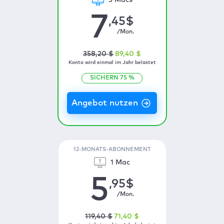
3 Macs
7
,45
$
/Mon.
358
,20
$
89
,40
$
Konto wird einmal im Jahr belastet
SICHERN
75
%
12-MONATS-ABONNEMENT
1 Mac
5
,95
$
/Mon.
119
,40
$
71
,40
$