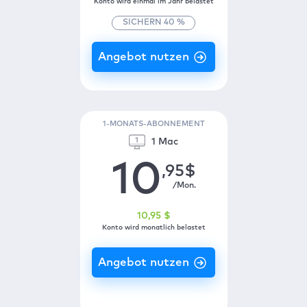
Konto wird einmal im Jahr belastet
SICHERN
40
%
1-MONATS-ABONNEMENT
1 Mac
10
,95
$
/Mon.
10
,95
$
Konto wird monatlich belastet