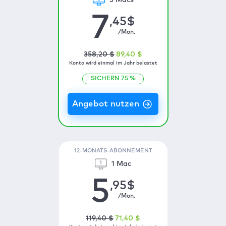
3 Macs
7
,45
$
/Mon.
358
,20
$
89
,40
$
Konto wird einmal im Jahr belastet
SICHERN
75
%
12-MONATS-ABONNEMENT
1 Mac
5
,95
$
/Mon.
119
,40
$
71
,40
$