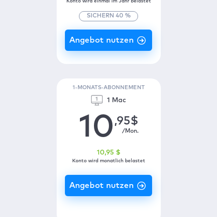
Konto wird einmal im Jahr belastet
SICHERN
40
%
1-MONATS-ABONNEMENT
1 Mac
10
,95
$
/Mon.
10
,95
$
Konto wird monatlich belastet