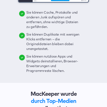
Sie können Cache, Protokolle und
Sie können Viren löschen,
Mit einem Klick lassen sich alle
anderen Junk aufspüren und
Echtzeitschutz nutzen und Adware
möglichen Bedrohungen für Ihren
entfernen, ohne wichtige Dateien
mit einem Klick beseitigen.
Mac ausfindig machen – Junk,
zu gefährden.
Viren, Adware, veraltete Apps und
Sie können Ihre Kennwörter, Ihre
anderes.
Sie können Duplikate mit wenigen
Kreditkarten- und andere sensible
Klicks entfernen – die
Daten im Auge behalten. Bei
Die übersichtliche und praktische
Originaldateien bleiben dabei
Sicherheitsverletzungen werden
Benutzeroberfläche zur Erkennung
unangetastet.
Sie sofort benachrichtigt.
der Sicherheitsschwachstellen
Ihres Macs ist besonders
Sie können nutzlose Apps und
Mit VPN können Sie Ihre
benutzerfreundlich.
Widgets deinstallieren, Browser-
Verbindung schützen und Ihre
Erweiterungen und
Surfaktivitäten vor Spionen und
Mit wenigen Klicks lassen sich alle
Programmreste löschen.
Hackern verbergen.
Probleme beheben.
MacKeeper wurde
durch Top-Medien