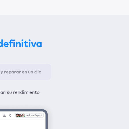
definitiva
y reparar en un clic
 todos los problemas y otro para
can su rendimiento.
nformación.