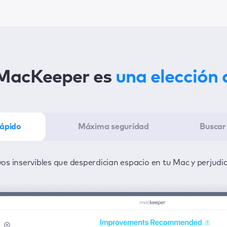
 MacKeeper es
una elección 
rápido
Máxima seguridad
Buscar 
eper en el mínimo tiempo posible con un clic para detectar
os inservibles que desperdician espacio en tu Mac y perjudi
de virus y adware 24/7 para mantener la privacidad de tu i
solucionarlos.