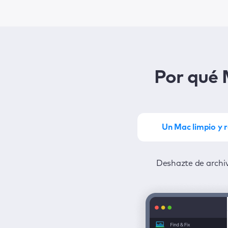
Por qué
Un Mac limpio y 
Saca el máximo partido de MacKe
Deshazte de archiv
Protégete 