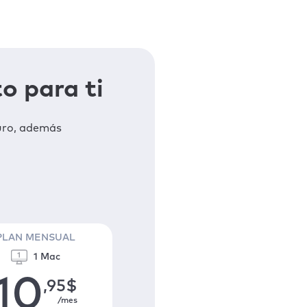
o para ti
uro, además
PLAN MENSUAL
1 Mac
10
,95
$
/mes