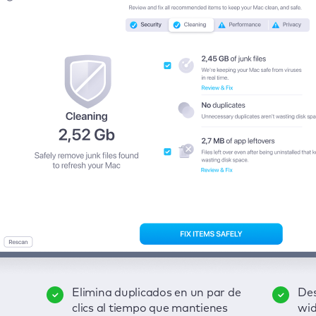
Elimina duplicados en un par de
Mantén bajo control tus
Des
Pro
er
clics al tiempo que mantienes
contraseñas, datos de tarjetas
Disfruta de una interfaz
wid
act
Rep