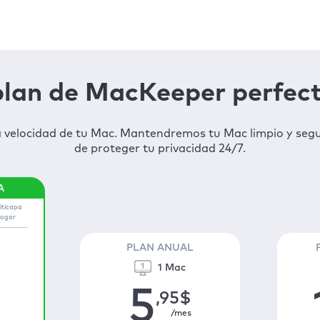
 plan de MacKeeper perfect
a velocidad de tu Mac. Mantendremos tu Mac limpio y seg
de proteger tu privacidad 24/7.
lticapa
hogar
PLAN ANUAL
1 Mac
5
,95
$
/mes