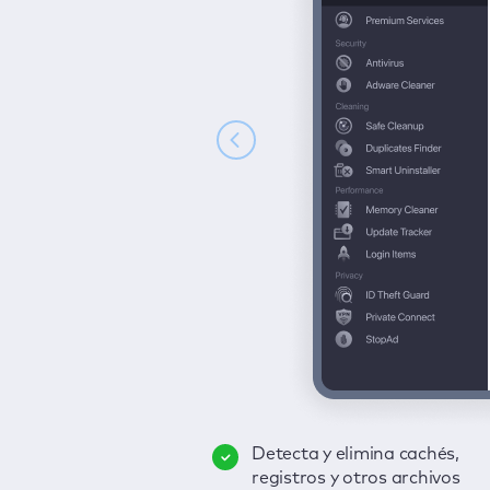
Detecta y elimina cachés,
Elimina virus, incorpora la
registros y otros archivos
protección en tiempo real y
Descubre con un clic cualqui