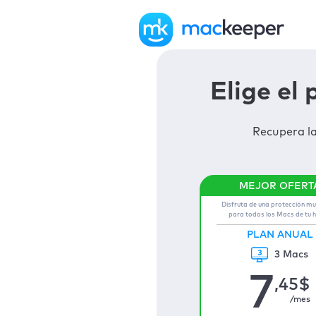
Elige el
Recupera l
Disfruta de una protección mu
para todos los Macs de tu 
PLAN ANUAL
3 Macs
7
,45
$
/mes