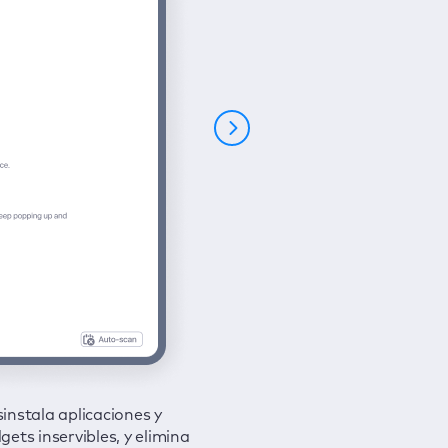
instala aplicaciones y
tege tu conexión y oculta tu
gets inservibles, y elimina
ividad de navegación a
ara todos los problemas con