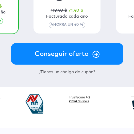
$
119
,40
$
71
,40
$
año
Facturado cada año
Fa
%
AHORRA UN
40
%
¿Tienes un código de cupón?
e