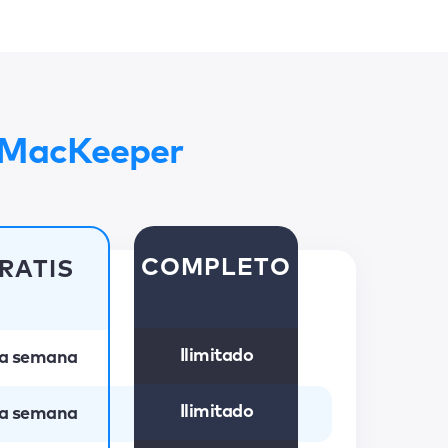
a MacKeeper
COMPLETO
RATIS
Ilimitado
a semana
Ilimitado
a semana