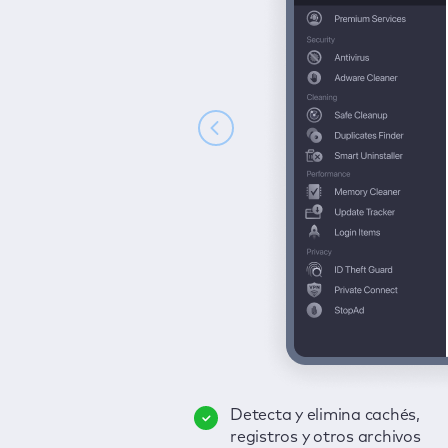
Detecta y elimina cachés,
Elimina virus, incorpora la
registros y otros archivos
protección en tiempo real y
Descubre con un clic cualqui