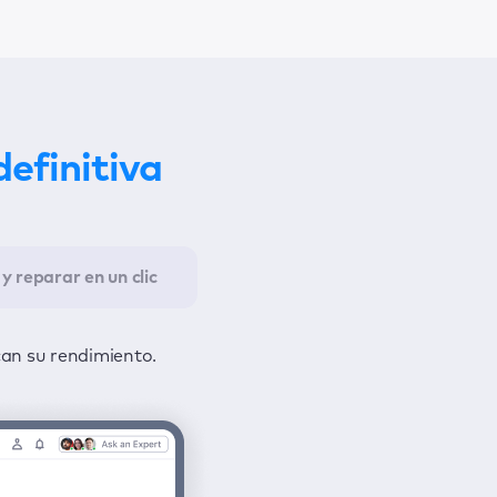
definitiva
y reparar en un clic
 todos los problemas y otro para
can su rendimiento.
nformación.