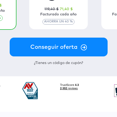
$
119
,40
$
71
,40
$
año
Facturado cada año
Fa
%
AHORRA UN
40
%
¿Tienes un código de cupón?
e