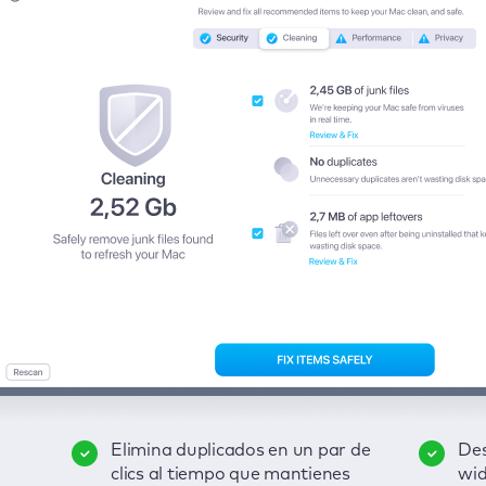
Elimina duplicados en un par de
Mantén bajo control tus
Des
Pro
er
clics al tiempo que mantienes
contraseñas, datos de tarjetas
Disfruta de una interfaz
wid
act
Rep