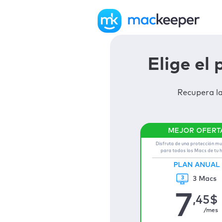
Elige el
Recupera l
Disfruta de una protección mu
para todos los Macs de tu 
PLAN ANUAL
3 Macs
7
,45
$
/mes