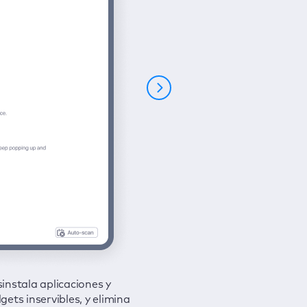
instala aplicaciones y
tege tu conexión y oculta tu
gets inservibles, y elimina
ividad de navegación a
ara todos los problemas con