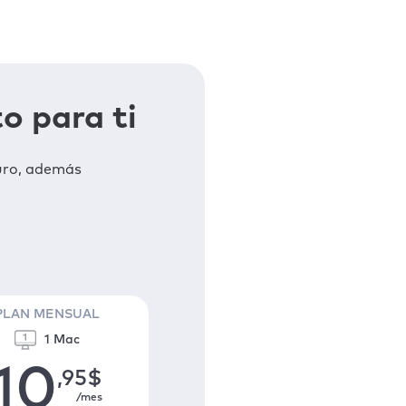
o para ti
uro, además
PLAN MENSUAL
1 Mac
10
,95
$
/mes