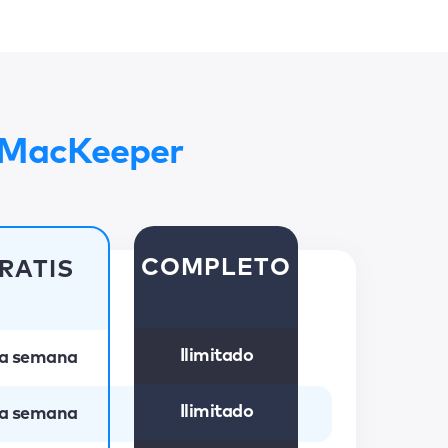
a MacKeeper
COMPLETO
RATIS
Ilimitado
a semana
Ilimitado
a semana