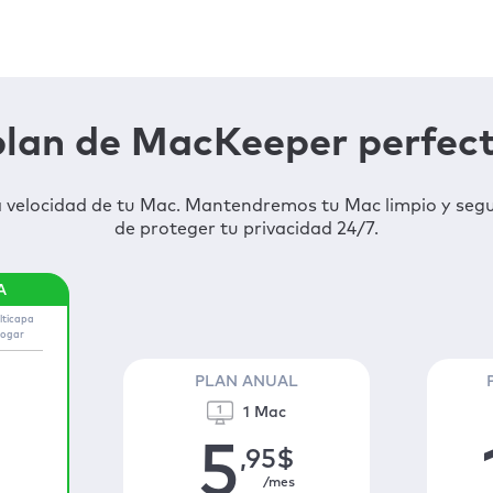
 plan de MacKeeper perfect
a velocidad de tu Mac. Mantendremos tu Mac limpio y seg
de proteger tu privacidad 24/7.
lticapa
hogar
PLAN ANUAL
1 Mac
5
,95
$
/mes