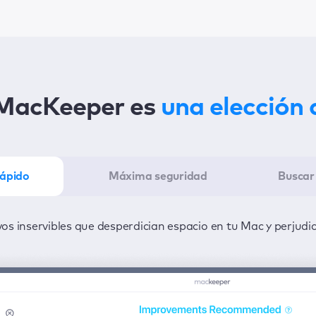
 MacKeeper es
una elección 
rápido
Máxima seguridad
Buscar 
eper en el mínimo tiempo posible con un clic para detectar
os inservibles que desperdician espacio en tu Mac y perjudi
de virus y adware 24/7 para mantener la privacidad de tu i
solucionarlos.