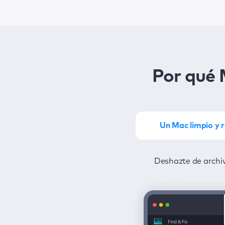
Por qué
Un Mac limpio y 
Saca el máximo partido de MacKe
Deshazte de archiv
Protégete 