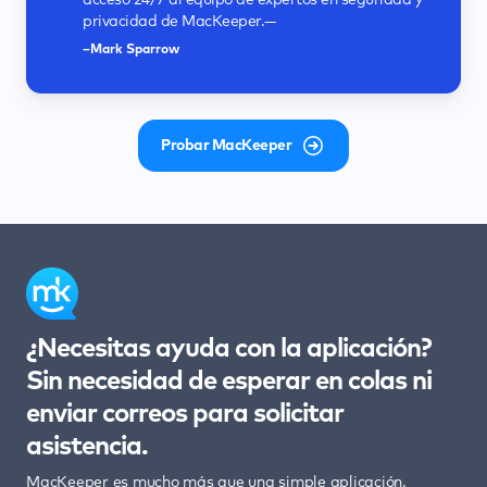
acceso 24/7 al equipo de expertos en seguridad y
allá de la protección antivirus.—
claras y funcionales.—
privacidad y seguridad, y limpia tu Mac para
guía por el proceso de analizar y proteger tu Mac.
privacidad de MacKeeper.—
recuperar espacio, que es más de lo que haría
—
–Neil J Rubenking
–Keith Martin
cualquier software antivirus estándar.—
–Mark Sparrow
–Chyelle Dvorak
–Deyan Georgiev
Probar MacKeeper
¿Necesitas ayuda con la aplicación?
Sin necesidad de esperar en colas ni
enviar correos para solicitar
asistencia.
MacKeeper es mucho más que una simple aplicación.