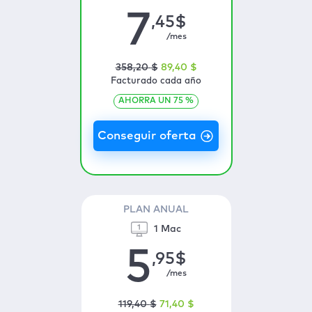
7
,45
$
/mes
358
,20
$
89
,40
$
Facturado cada año
AHORRA UN
75
%
PLAN ANUAL
1 Mac
5
,95
$
/mes
119
,40
$
71
,40
$