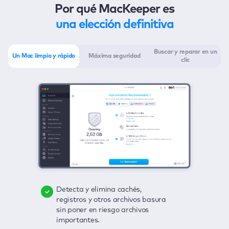
Por qué MacKeeper es
una elección definitiva
Buscar y reparar en un
Un Mac limpio y rápido
Máxima seguridad
clic
Detecta y elimina cachés,
Elimina virus, incorpora la
Descubre con un clic cualquier
registros y otros archivos basura
protección en tiempo real y
posible amenaza para tu Mac:
sin poner en riesgo archivos
deshazte del adware con un clic.
archivos basura, virus, adware,
importantes.
aplicaciones no actualizadas y
Mantén bajo control tus