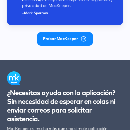
acceso 24/7 al equipo de expertos en seguridad y
allá de la protección antivirus.—
claras y funcionales.—
privacidad y seguridad, y limpia tu Mac para
guía por el proceso de analizar y proteger tu Mac.
privacidad de MacKeeper.—
recuperar espacio, que es más de lo que haría
—
–Neil J Rubenking
–Keith Martin
cualquier software antivirus estándar.—
–Mark Sparrow
–Chyelle Dvorak
–Deyan Georgiev
Probar MacKeeper
¿Necesitas ayuda con la aplicación?
Sin necesidad de esperar en colas ni
enviar correos para solicitar
asistencia.
MacKeeper es mucho más que una simple aplicación.