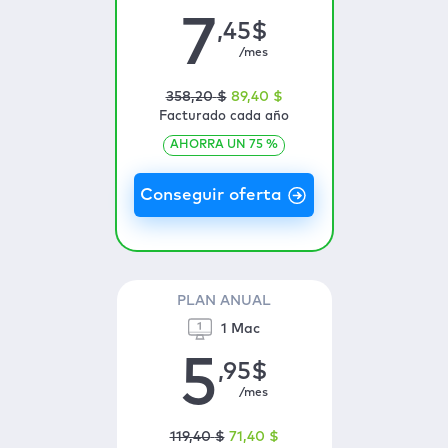
7
,45
$
/mes
358
,20
$
89
,40
$
Facturado cada año
AHORRA UN
75
%
PLAN ANUAL
1 Mac
5
,95
$
/mes
119
,40
$
71
,40
$