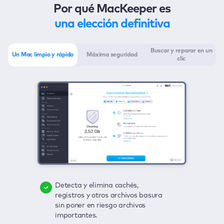
Por qué MacKeeper es
una elección definitiva
Buscar y reparar en un
Un Mac limpio y rápido
Máxima seguridad
clic
Detecta y elimina cachés,
Elimina virus, incorpora la
Descubre con un clic cualquier
registros y otros archivos basura
protección en tiempo real y
posible amenaza para tu Mac:
sin poner en riesgo archivos
deshazte del adware con un clic.
archivos basura, virus, adware,
importantes.
aplicaciones no actualizadas y
Mantén bajo control tus