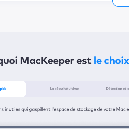
quoi MacKeeper est
le choix
pide
La sécurité ultime
Détection et c
MacKeeper en un minimum de temps : un clic suffit pour dét
es logiciels publicitaires 24 h/24 et 7 j/7 pour préserver la 
s inutiles qui gaspillent l'espace de stockage de votre Mac 
pour les résoudre.