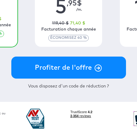
5
,95
$
/m.
$
119
,40
$
71
,40
$
année
Facturation chaque année
Fact
%
ÉCONOMISEZ
40
%
Vous disposez d'un code de réduction ?
t ou