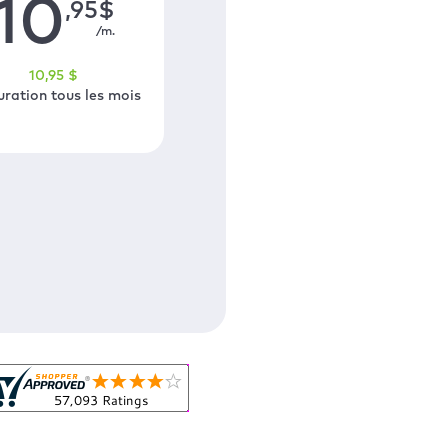
10
,95
$
/m.
10
,95
$
uration tous les mois