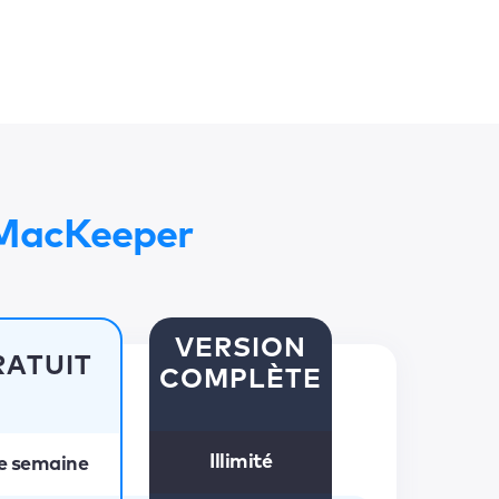
 MacKeeper
VERSION
RATUIT
COMPLÈTE
Illimité
e semaine