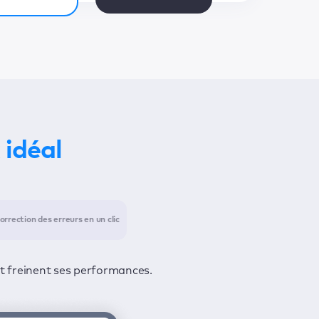
 idéal
orrection des erreurs en un clic
ecter les problèmes et un deuxième
confidentialité de vos informations.
et freinent ses performances.