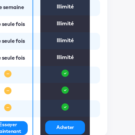
Illimité
e semaine
Illimité
 seule fois
Illimité
 seule fois
Illimité
 seule fois
Essayer
Acheter
aintenant