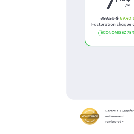
7
/m.
358
,20
$
89
,40
Facturation chaque 
ÉCONOMISEZ
75
Garantie « Satisfai
entièrement
remboursé »