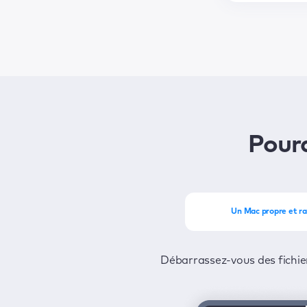
Pour
Un Mac propre et ra
Profitez de tout le potentiel de 
Protégez-vous contre les virus et l
Débarrassez-vous des fichier