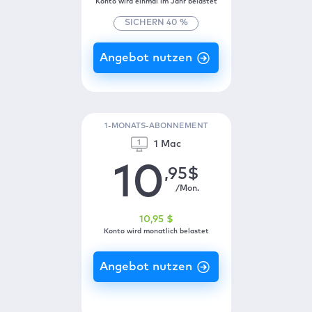
Konto wird einmal im Jahr belastet
SICHERN
40
%
1-MONATS-ABONNEMENT
1 Mac
10
,95
$
/Mon.
10
,95
$
Konto wird monatlich belastet