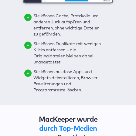
Sie können Cache, Protokolle und
Sie können Viren löschen,
Mit einem Klick lassen sich alle
anderen Junk aufspüren und
Echtzeitschutz nutzen und Adware
möglichen Bedrohungen für Ihren
entfernen, ohne wichtige Dateien
mit einem Klick beseitigen.
Mac ausfindig machen – Junk,
zu gefährden.
Viren, Adware, veraltete Apps und
Sie können Ihre Kennwörter, Ihre
anderes.
Sie können Duplikate mit wenigen
Kreditkarten- und andere sensible
Klicks entfernen – die
Daten im Auge behalten. Bei
Die übersichtliche und praktische
Originaldateien bleiben dabei
Sicherheitsverletzungen werden
Benutzeroberfläche zur Erkennung
unangetastet.
Sie sofort benachrichtigt.
der Sicherheitsschwachstellen
Ihres Macs ist besonders
Sie können nutzlose Apps und
Mit VPN können Sie Ihre
benutzerfreundlich.
Widgets deinstallieren, Browser-
Verbindung schützen und Ihre
Erweiterungen und
Surfaktivitäten vor Spionen und
Mit wenigen Klicks lassen sich alle
Programmreste löschen.
Hackern verbergen.
Probleme beheben.
MacKeeper wurde
durch Top-Medien