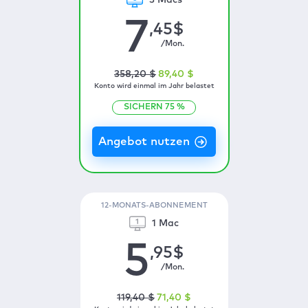
3 Macs
7
,45
$
/Mon.
358
,20
$
89
,40
$
Konto wird einmal im Jahr belastet
SICHERN
75
%
12-MONATS-ABONNEMENT
1 Mac
5
,95
$
/Mon.
119
,40
$
71
,40
$