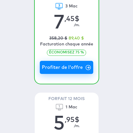
3 Mac
7
,45
$
/m.
358
,20
$
89
,40
$
Facturation chaque année
ÉCONOMISEZ
75
%
FORFAIT 12 MOIS
1 Mac
5
,95
$
/m.