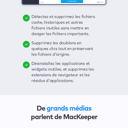
Détectez et supprimez les fichiers
Supprimez les virus, profitez d'une
D'un seul clic, vous recherchez la
cache, historiques et autres
protection en temps réel et
présence de toutes sortes de
fichiers inutiles sans mettre en
débarrassez-vous des logiciels
menaces sur votre Mac : fichiers
danger les fichiers importants.
publicitaires d'un seul clic.
inutiles, virus, logiciels
publicitaires, applications
Supprimez les doublons en
Gardez un œil sur vos mots de
obsolètes, etc.
quelques clics tout en préservant
passe, vos numéros de carte
les fichiers d'origine.
bancaire et d'autres informations
Détectez les failles de sécurité
sensibles, et recevez
affectant votre Mac avec une
Désinstallez les applications et
instantanément des alertes en cas
interface claire et pratique.
widgets inutiles, et supprimez les
de violation.
extensions de navigateur et les
Solutionnez tous les problèmes en
résidus d'applications.
Sécurisez votre connexion et
quelques clics.
masquez vos activités de
navigation grâce à un VPN, pour
vous protéger contre les espions
et les hackers.
De
grands médias
parlent de MacKeeper