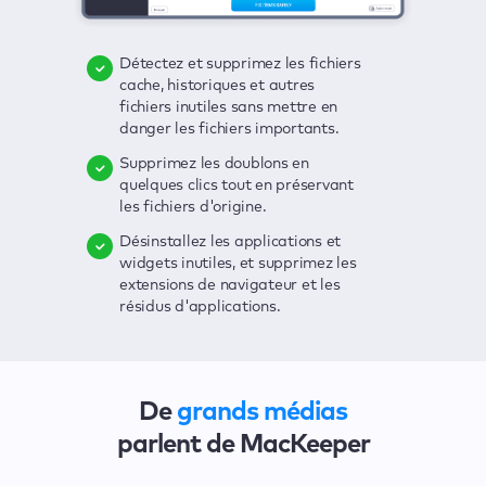
Détectez et supprimez les fichiers
Supprimez les virus, profitez d'une
D'un seul clic, vous recherchez la
cache, historiques et autres
protection en temps réel et
présence de toutes sortes de
fichiers inutiles sans mettre en
débarrassez-vous des logiciels
menaces sur votre Mac : fichiers
danger les fichiers importants.
publicitaires d'un seul clic.
inutiles, virus, logiciels
publicitaires, applications
Supprimez les doublons en
Gardez un œil sur vos mots de
obsolètes, etc.
quelques clics tout en préservant
passe, vos numéros de carte
les fichiers d'origine.
bancaire et d'autres informations
Détectez les failles de sécurité
sensibles, et recevez
affectant votre Mac avec une
Désinstallez les applications et
instantanément des alertes en cas
interface claire et pratique.
widgets inutiles, et supprimez les
de violation.
extensions de navigateur et les
Solutionnez tous les problèmes en
résidus d'applications.
Sécurisez votre connexion et
quelques clics.
masquez vos activités de
navigation grâce à un VPN, pour
vous protéger contre les espions
et les hackers.
De
grands médias
parlent de MacKeeper