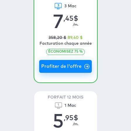
3 Mac
7
,45
$
/m.
358
,20
$
89
,40
$
Facturation chaque année
ÉCONOMISEZ
75
%
FORFAIT 12 MOIS
1 Mac
5
,95
$
/m.