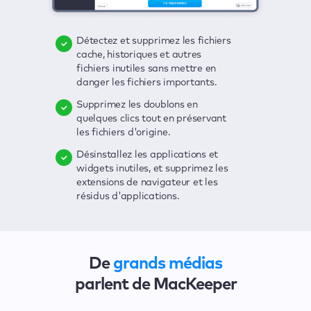
Détectez et supprimez les fichiers
Supprimez les virus, profitez d'une
D'un seul clic, vous recherchez la
cache, historiques et autres
protection en temps réel et
présence de toutes sortes de
fichiers inutiles sans mettre en
débarrassez-vous des logiciels
menaces sur votre Mac : fichiers
danger les fichiers importants.
publicitaires d'un seul clic.
inutiles, virus, logiciels
publicitaires, applications
Supprimez les doublons en
Gardez un œil sur vos mots de
obsolètes, etc.
quelques clics tout en préservant
passe, vos numéros de carte
les fichiers d'origine.
bancaire et d'autres informations
Détectez les failles de sécurité
sensibles, et recevez
affectant votre Mac avec une
Désinstallez les applications et
instantanément des alertes en cas
interface claire et pratique.
widgets inutiles, et supprimez les
de violation.
extensions de navigateur et les
Solutionnez tous les problèmes en
résidus d'applications.
Sécurisez votre connexion et
quelques clics.
masquez vos activités de
navigation grâce à un VPN, pour
vous protéger contre les espions
et les hackers.
De
grands médias
parlent de MacKeeper