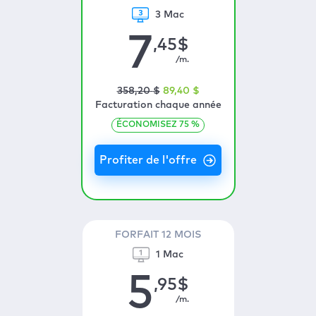
3 Mac
7
,45
$
/m.
358
,20
$
89
,40
$
Facturation chaque année
ÉCONOMISEZ
75
%
FORFAIT 12 MOIS
1 Mac
5
,95
$
/m.