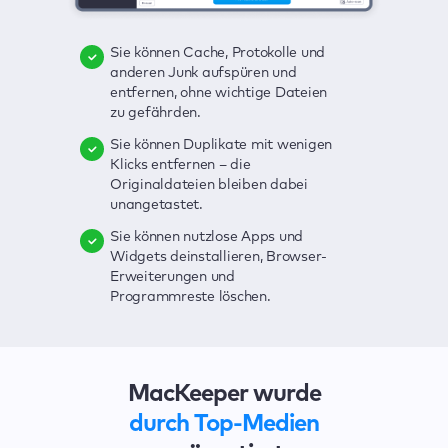
Sie können Cache, Protokolle und
Sie können Viren löschen,
Mit einem Klick lassen sich alle
anderen Junk aufspüren und
Echtzeitschutz nutzen und Adware
möglichen Bedrohungen für Ihren
entfernen, ohne wichtige Dateien
mit einem Klick beseitigen.
Mac ausfindig machen – Junk,
zu gefährden.
Viren, Adware, veraltete Apps und
Sie können Ihre Kennwörter, Ihre
anderes.
Sie können Duplikate mit wenigen
Kreditkarten- und andere sensible
Klicks entfernen – die
Daten im Auge behalten. Bei
Die übersichtliche und praktische
Originaldateien bleiben dabei
Sicherheitsverletzungen werden
Benutzeroberfläche zur Erkennung
unangetastet.
Sie sofort benachrichtigt.
der Sicherheitsschwachstellen
Ihres Macs ist besonders
Sie können nutzlose Apps und
Mit VPN können Sie Ihre
benutzerfreundlich.
Widgets deinstallieren, Browser-
Verbindung schützen und Ihre
Erweiterungen und
Surfaktivitäten vor Spionen und
Mit wenigen Klicks lassen sich alle
Programmreste löschen.
Hackern verbergen.
Probleme beheben.
MacKeeper wurde
durch Top-Medien