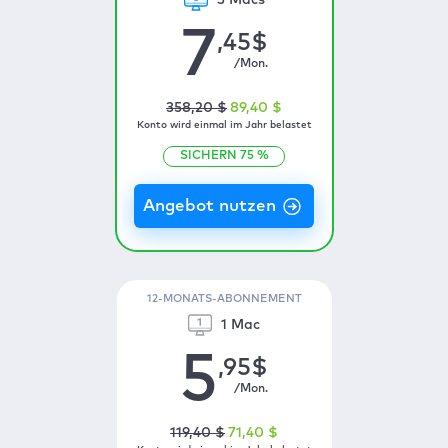
3 Macs
7
,45
$
/Mon.
358
,20
$
89
,40
$
Konto wird einmal im Jahr belastet
SICHERN
75
%
12-MONATS-ABONNEMENT
1 Mac
5
,95
$
/Mon.
119
,40
$
71
,40
$