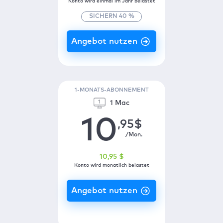
Konto wird einmal im Jahr belastet
SICHERN
40
%
1-MONATS-ABONNEMENT
1 Mac
10
,95
$
/Mon.
10
,95
$
Konto wird monatlich belastet