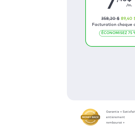
7
/m.
358
,20
$
89
,40
Facturation chaque 
ÉCONOMISEZ
75
Garantie « Satisfai
entièrement
remboursé »