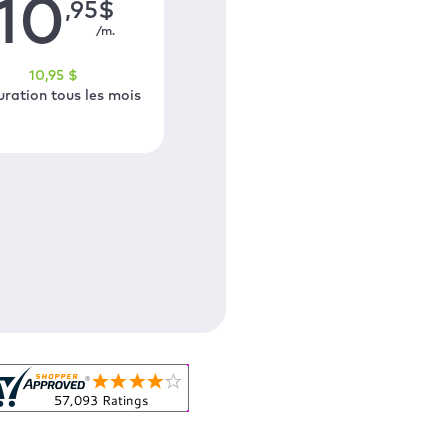
10
,95
$
/m.
10
,95
$
uration tous les mois