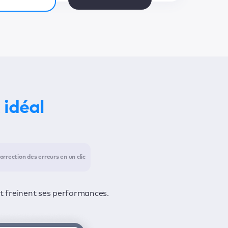
 idéal
orrection des erreurs en un clic
ecter les problèmes et un deuxième
confidentialité de vos informations.
et freinent ses performances.