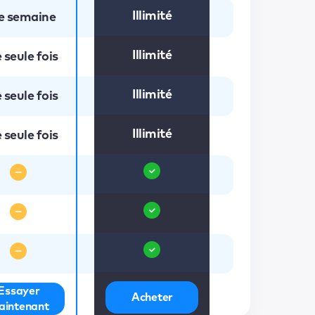
Illimité
e semaine
Illimité
 seule fois
Illimité
 seule fois
Illimité
 seule fois
Essayer
Acheter
aintenant