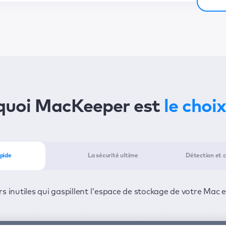
quoi MacKeeper est
le choix
pide
La sécurité ultime
Détection et c
MacKeeper en un minimum de temps : un clic suffit pour dét
es logiciels publicitaires 24 h/24 et 7 j/7 pour préserver la 
s inutiles qui gaspillent l'espace de stockage de votre Mac 
pour les résoudre.