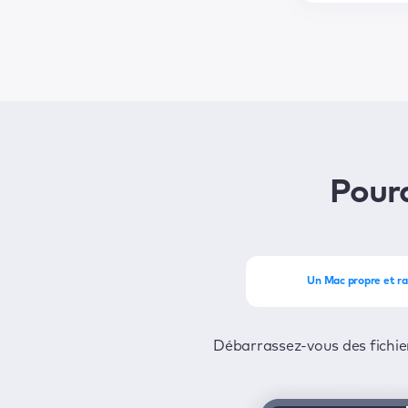
Pour
Un Mac propre et ra
Profitez de tout le potentiel de 
Protégez-vous contre les virus et l
Débarrassez-vous des fichier