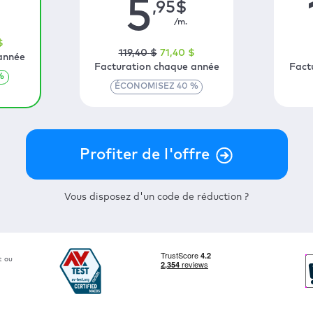
5
,95
$
/m.
$
119
,40
$
71
,40
$
année
Facturation chaque année
Fact
%
ÉCONOMISEZ
40
%
Vous disposez d'un code de réduction ?
t ou