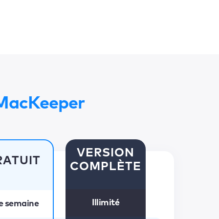
 MacKeeper
VERSION
RATUIT
COMPLÈTE
Illimité
e semaine