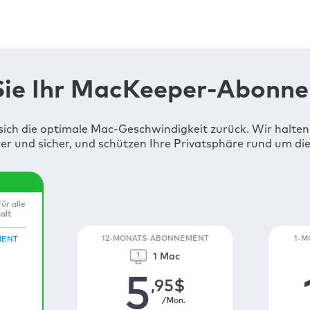
ie Ihr MacKeeper-Abonn
sich die optimale Mac-Geschwindigkeit zurück. Wir halte
er und sicher, und schützen Ihre Privatsphäre rund um die
ür alle
alt
12-MONATS-ABONNEMENT
1-
MENT
1 Mac
5
,95
$
/Mon.