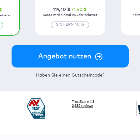
119
,40
$
71
,40
$
$
Konto wird einmal im Jahr belastet
Kont
elastet
SICHERN
40
%
Haben Sie einen Gutscheincode?