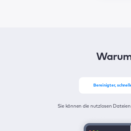
Warum
Bereinigter, schnel
Sie können die nutzlosen Dateien
Sie können Ihren MacKeeper mit 
Sie sind rund u