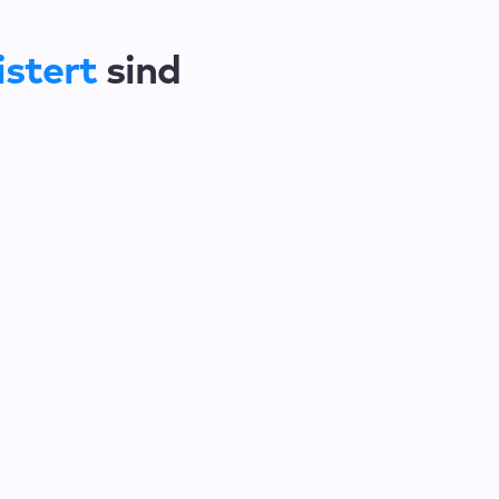
stert
sind