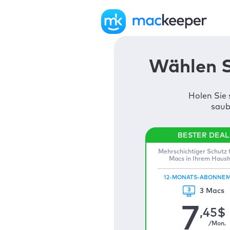
Wählen S
Holen Sie 
saub
Mehrschichtiger Schutz f
Macs in Ihrem Haush
12-MONATS-ABONNE
3 Macs
7
,45
$
/Mon.