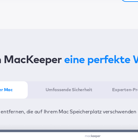
 MacKeeper
eine perfekte
ler Mac
Umfassende Sicherheit
Experten-Pr
 entfernen, die auf Ihrem Mac Speicherplatz verschwenden 
minimalem Zeitaufwand optimal einsetzen: ein Klick für da
m die Uhr vor Viren und Adware geschützt – damit Ihre Daten
noch ein Klick, und diese werden behoben.