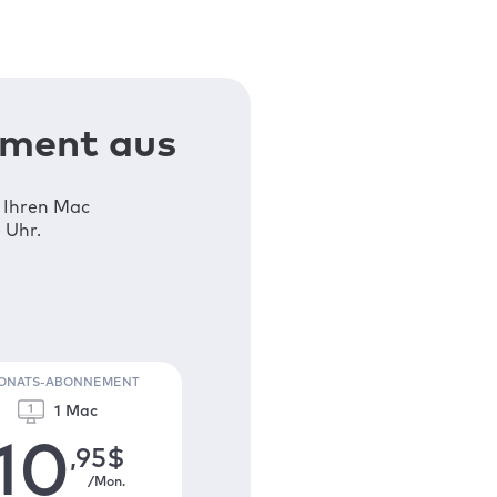
ement aus
n Ihren Mac
 Uhr.
MONATS-ABONNEMENT
1 Mac
10
,95
$
/Mon.