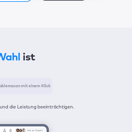
 Wahl
ist
oblemscan mit einem Klick
und die Leistung beeinträchtigen.
s Aufspüren aller Schwachpunkte,
 privat bleiben.