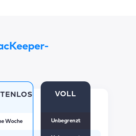
cKeeper-
VOLL
TENLOS
Unbegrenzt
ne Woche