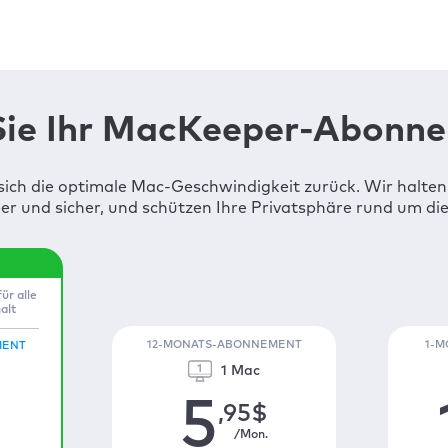
ie Ihr MacKeeper-Abonn
sich die optimale Mac-Geschwindigkeit zurück. Wir halte
er und sicher, und schützen Ihre Privatsphäre rund um die
ür alle
alt
12-MONATS-ABONNEMENT
1-
MENT
1 Mac
5
,95
$
/Mon.