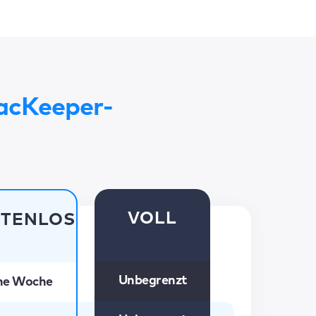
cKeeper-
VOLL
TENLOS
Unbegrenzt
ne Woche