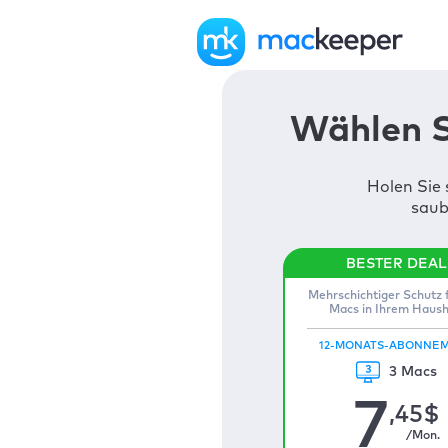
Wählen S
Holen Sie 
saub
Mehrschichtiger Schutz f
Macs in Ihrem Haush
12-MONATS-ABONNE
3 Macs
7
,45
$
/Mon.