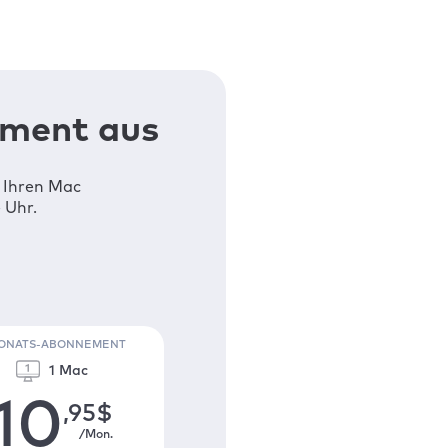
ement aus
n Ihren Mac
 Uhr.
MONATS-ABONNEMENT
1 Mac
10
,95
$
/Mon.