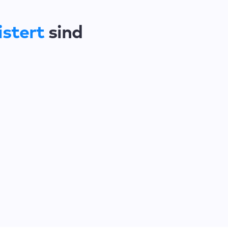
stert
sind