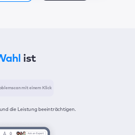
 Wahl
ist
oblemscan mit einem Klick
und die Leistung beeinträchtigen.
s Aufspüren aller Schwachpunkte,
 privat bleiben.