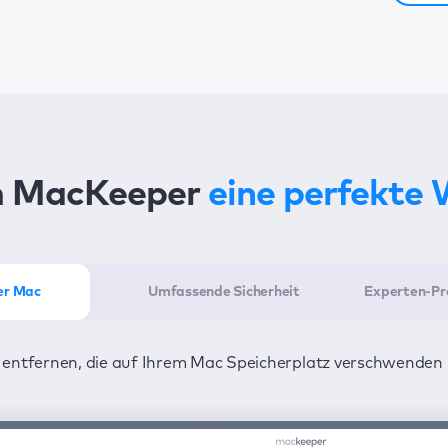
 MacKeeper
eine perfekte
ler Mac
Umfassende Sicherheit
Experten-Pr
 entfernen, die auf Ihrem Mac Speicherplatz verschwenden 
minimalem Zeitaufwand optimal einsetzen: ein Klick für da
m die Uhr vor Viren und Adware geschützt – damit Ihre Daten
noch ein Klick, und diese werden behoben.