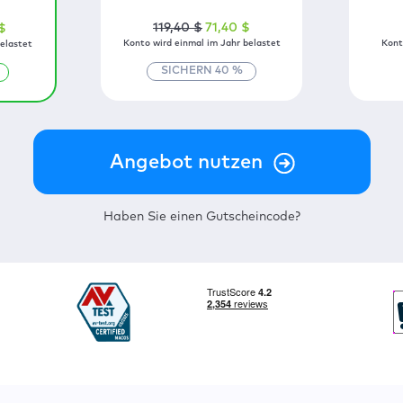
119
,40
$
71
,40
$
$
Konto wird einmal im Jahr belastet
Kont
elastet
SICHERN
40
%
Haben Sie einen Gutscheincode?