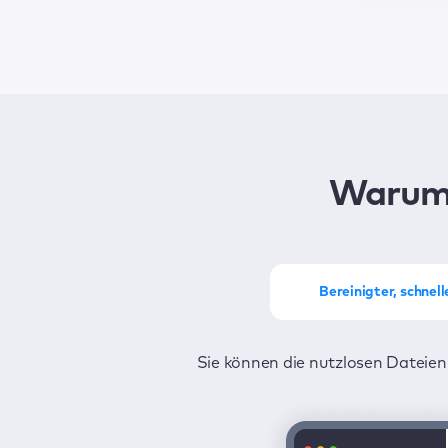
Warum
Bereinigter, schnel
Sie können die nutzlosen Dateien
Sie können Ihren MacKeeper mit 
Sie sind rund u