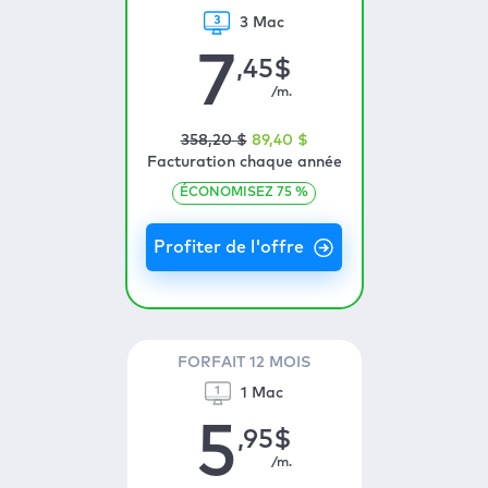
3 Mac
7
,45
$
/m.
358
,20
$
89
,40
$
Facturation chaque année
ÉCONOMISEZ
75
%
FORFAIT 12 MOIS
1 Mac
5
,95
$
/m.