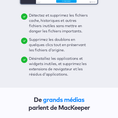
Détectez et supprimez les fichiers
Supprimez les virus, profitez d'une
D'un seul clic, vous recherchez la
cache, historiques et autres
protection en temps réel et
présence de toutes sortes de
fichiers inutiles sans mettre en
débarrassez-vous des logiciels
menaces sur votre Mac : fichiers
danger les fichiers importants.
publicitaires d'un seul clic.
inutiles, virus, logiciels
publicitaires, applications
Supprimez les doublons en
Gardez un œil sur vos mots de
obsolètes, etc.
quelques clics tout en préservant
passe, vos numéros de carte
les fichiers d'origine.
bancaire et d'autres informations
Détectez les failles de sécurité
sensibles, et recevez
affectant votre Mac avec une
Désinstallez les applications et
instantanément des alertes en cas
interface claire et pratique.
widgets inutiles, et supprimez les
de violation.
extensions de navigateur et les
Solutionnez tous les problèmes en
résidus d'applications.
Sécurisez votre connexion et
quelques clics.
masquez vos activités de
navigation grâce à un VPN, pour
vous protéger contre les espions
et les hackers.
De
grands médias
parlent de MacKeeper