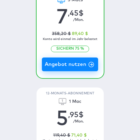
3 Macs
7
,45
$
/Mon.
358
,20
$
89
,40
$
Konto wird einmal im Jahr belastet
SICHERN
75
%
12-MONATS-ABONNEMENT
1 Mac
5
,95
$
/Mon.
119
,40
$
71
,40
$