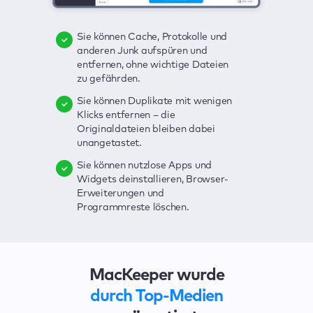
Sie können Cache, Protokolle und
Sie können Viren löschen,
Mit einem Klick lassen sich alle
anderen Junk aufspüren und
Echtzeitschutz nutzen und Adware
möglichen Bedrohungen für Ihren
entfernen, ohne wichtige Dateien
mit einem Klick beseitigen.
Mac ausfindig machen – Junk,
zu gefährden.
Viren, Adware, veraltete Apps und
Sie können Ihre Kennwörter, Ihre
anderes.
Sie können Duplikate mit wenigen
Kreditkarten- und andere sensible
Klicks entfernen – die
Daten im Auge behalten. Bei
Die übersichtliche und praktische
Originaldateien bleiben dabei
Sicherheitsverletzungen werden
Benutzeroberfläche zur Erkennung
unangetastet.
Sie sofort benachrichtigt.
der Sicherheitsschwachstellen
Ihres Macs ist besonders
Sie können nutzlose Apps und
Mit VPN können Sie Ihre
benutzerfreundlich.
Widgets deinstallieren, Browser-
Verbindung schützen und Ihre
Erweiterungen und
Surfaktivitäten vor Spionen und
Mit wenigen Klicks lassen sich alle
Programmreste löschen.
Hackern verbergen.
Probleme beheben.
MacKeeper wurde
durch Top-Medien