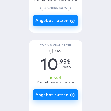
Konto wird einmal im Jahr belastet
SICHERN
40
%
1-MONATS-ABONNEMENT
1 Mac
10
,95
$
/Mon.
10
,95
$
Konto wird monatlich belastet