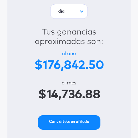
día
Tus ganancias
aproximadas son:
al año
$176,842.50
al mes
$14,736.88
Conviértete en afiliado