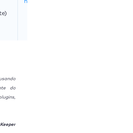
https://nektony.c
om/mac-app-
te)
cleaner
 usando
nte do
lugins,
cKeeper