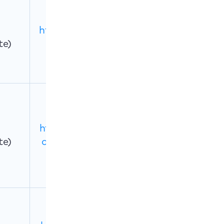
https://mackeepe
te)
r.com/
https://macpaw.c
te)
om/cleanmymac