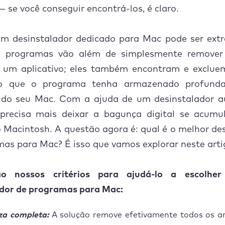
— se você conseguir encontrá-los, é claro.
 o melhor desinstalador de aplicativos para Mac?
um desinstalador dedicado para Mac pode ser ex
es programas vão além de simplesmente remover
de um aplicativo; eles também encontram e exclue
lto que o programa tenha armazenado profund
a do seu Mac. Com a ajuda de um desinstalador a
precisa mais deixar a bagunça digital se acumu
o Macintosh. A questão agora é: qual é o melhor de
as para Mac? É isso que vamos explorar neste arti
ão nossos critérios para ajudá-lo a escolh
ador de programas para Mac:
za completa:
A solução remove efetivamente todos os ar