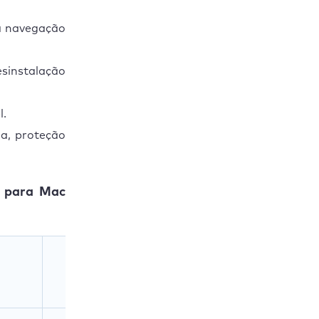
ra navegação
esinstalação
l.
ma, proteção
s para Mac
Link