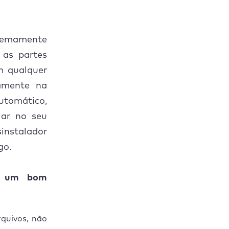
tremamente
 as partes
m qualquer
amente na
utomático,
lar no seu
sinstalador
go.
er um bom
quivos, não