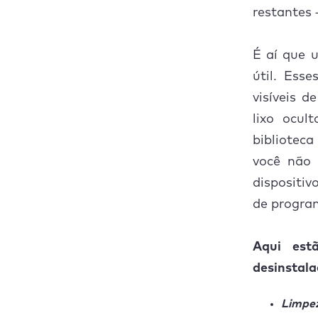
restantes 
Qual é
É aí que 
útil. Ess
visíveis 
lixo ocu
bibliotec
você não 
dispositiv
de program
Aqui est
desinstal
Limpe