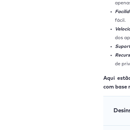
apenas
Facili
fácil.
Veloci
dos ap
Suport
Recurs
de pri
Aqui estã
com base n
Desin