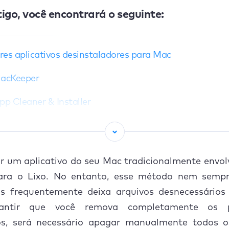
igo, você encontrará o seguinte:
es aplicativos desinstaladores para Mac
MacKeeper
App Cleaner & Installer
CleanMyMac X
TrashMe
r um aplicativo do seu Mac tradicionalmente envol
Osx Uninstaller
ara o Lixo. No entanto, esse método nem semp
ois frequentemente deixa arquivos desnecessários 
App Zapper
antir que você remova completamente os 
Buho Cleanser
os, será necessário apagar manualmente todos o