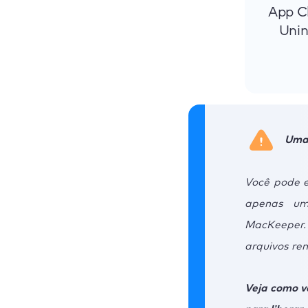
App C
Unin
Uma 
Você pode e
apenas um
MacKeeper. 
arquivos re
Veja como v