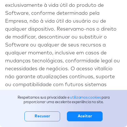
exclusivamente à vida útil do produto de
Software, conforme determinado pela
Empresa, não à vida útil do usuário ou de
qualquer dispositivo. Reservamo-nos o direito
de modificar, descontinuar ou substituir o
Software ou qualquer de seus recursos a
qualquer momento, inclusive em casos de
mudanças tecnológicas, conformidade legal ou
necessidades de negócios. O acesso vitalício
não garante atualizações contínuas, suporte
ou compatibilidade com futuros sistemas
operacionais ou dispositivos. No caso de o
Respeitamos sua privacidade e
utilizamos cookies
para
Software ser descontinuado, o acesso pode ser
proporcionar uma excelente experiência no site.
limitado ou encerrado sem obrigação adicional
ou reembolso. Ao adquirir um plano vitalício,
Recusar
Aceitar
você concorda que ele pode ser modificado ou