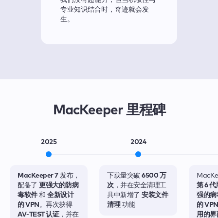
我们没有超能力，但当积极性与
专业知识结合时，奇迹就会发
生。
MacKeeper 里程碑
2025
2024
MacKeeper 7
发布，
下载量突破
6500 万
MacK
配备了
更强大的防病
次
，并在安全清理工
第 6 
毒软件
和
全新设计
具中新增了
安装文件
强的病
的 VPN
。再次获得
清理
功能
的 VP
AV‑TEST 认证
，并在
用的界