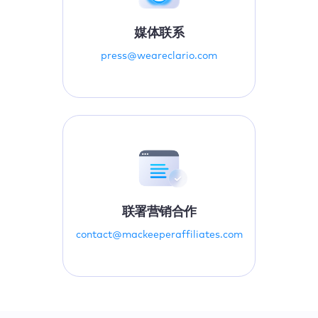
媒体联系
press@weareclario.com
联署营销合作
contact@mackeeperaffiliates.com