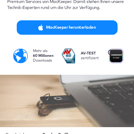
Premium Services von MacKeeper. Damit stehen Ihnen unsere
Technik-Experten rund um die Uhr zur Verfügung.
MacKeeper herunterladen
Mehr als
i
AV-TEST
Vo
60 Millionen
zertifiziert
be
Downloads