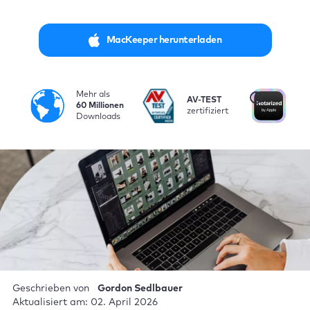
MacKeeper herunterladen
Mehr als
i
AV-TEST
Vo
60 Millionen
zertifiziert
be
Downloads
Geschrieben von
Gordon Sedlbauer
Aktualisiert am: 02. April 2026