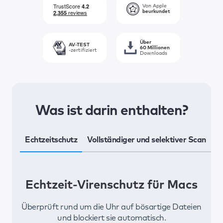
Von Apple
beurkundet
Über
AV-TEST
60 Millionen
-zertifiziert
Downloads
Was ist darin enthalten?
Echtzeitschutz
Vollständiger und selektiver Scan
S
Echtzeit-Virenschutz für Macs
Überprüft rund um die Uhr auf bösartige Dateien
und blockiert sie automatisch.