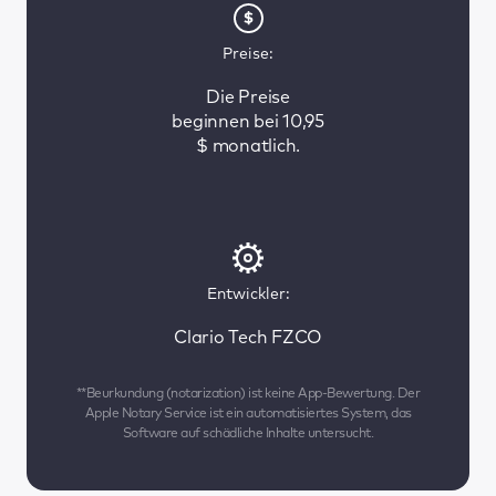
Preise:
Die Preise
beginnen bei 10,95
$ monatlich.
Entwickler:
Clario Tech FZCO
**Beurkundung (notarization) ist keine App-Bewertung. Der
Apple Notary Service ist ein automatisiertes System, das
Software auf schädliche Inhalte untersucht.