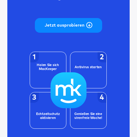
Jetzt ausprobieren
1
2
Holen Sie sich
Antivirus starten
MacKeeper
3
4
Echtzeitschutz
Genießen Sie eine
aktivieren
virenfreie Woche!