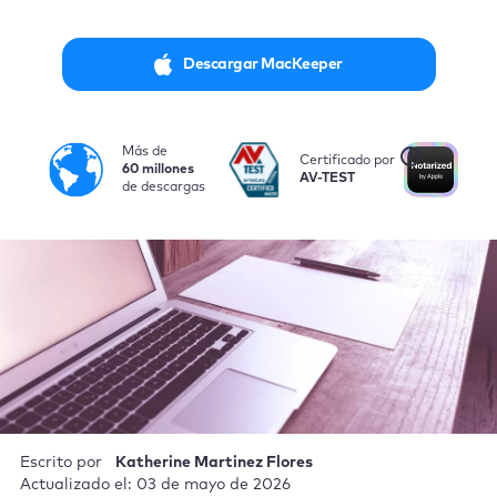
Descargar MacKeeper
Más de
i
Certificado por
No
60 millones
AV-TEST
po
de descargas
Escrito por
Katherine Martinez Flores
Actualizado el: 03 de mayo de 2026