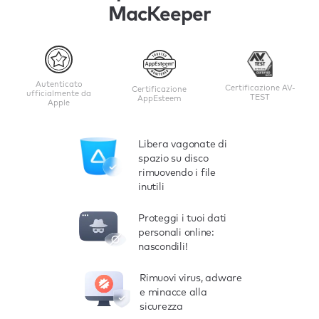
MacKeeper
Autenticato
Certificazione AV-
Certificazione
ufficialmente da
TEST
AppEsteem
Apple
Libera vagonate di
spazio su disco
rimuovendo i file
inutili
Proteggi i tuoi dati
personali online:
nascondili!
Rimuovi virus, adware
e minacce alla
sicurezza