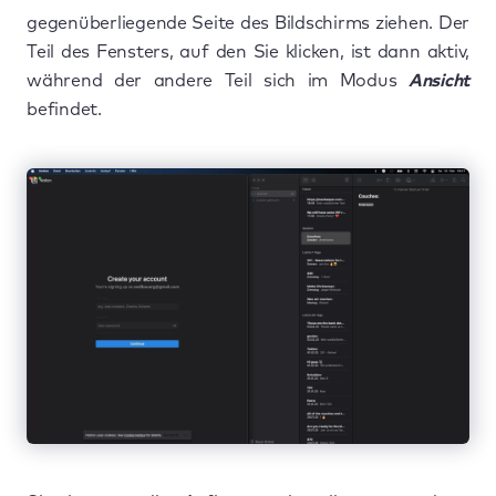
gegenüberliegende Seite des Bildschirms ziehen. Der
Teil des Fensters, auf den Sie klicken, ist dann aktiv,
während der andere Teil sich im Modus
Ansicht
befindet.