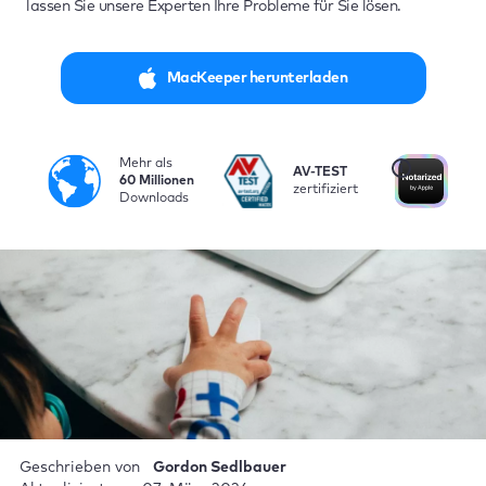
lassen Sie unsere Experten Ihre Probleme für Sie lösen.
MacKeeper herunterladen
Mehr als
i
AV-TEST
Vo
60 Millionen
zertifiziert
be
Downloads
Geschrieben von
Gordon Sedlbauer