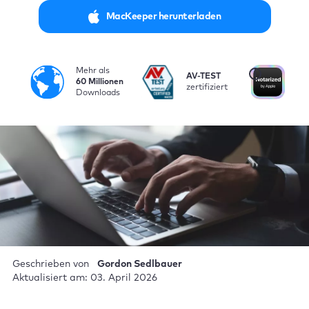
MacKeeper herunterladen
Mehr als
i
AV-TEST
Vo
60 Millionen
zertifiziert
be
Downloads
Geschrieben von
Gordon Sedlbauer
Aktualisiert am: 03. April 2026