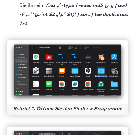
Sie ihn ein:
find ./ -type f -exec md5 {} \; | awk
-F ‚=‘ '{print $2 „\t“ $1}' | sort | tee duplicates.
Txt
Schritt 1. Öffnen Sie den Finder > Programme