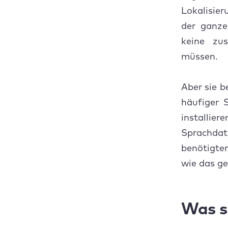
4. 
unerwünschter
Lokalisier
Dri
Sprachdateien auf
der ganze
dem Mac
Lösch
keine zu
müssen.
Häufi
auf d
Aber sie b
1. 
häufiger 
installie
2. 
Sprachda
3. 
benötigten
wie das ge
4. 
Was s