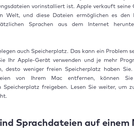
Entfernen Sie Lokalisierungsdateien mit Sof
ungsdateien vorinstalliert ist. Apple verkauft seine
ttanbietern
n Welt, und diese Dateien ermöglichen es den 
en von Sprachdateien auf dem Mac
sätzlichen Sprachen aus dem Internet herunte
g gestellte Fragen zum Entfernen unerwünschter Sp
em Mac
elegen auch Speicherplatz. Das kann ein Problem se
Was ist eine .localized-Datei auf einem Mac?
Sie Ihr Apple-Gerät verwenden und je mehr Pro
ren, desto weniger freien Speicherplatz haben Sie
Wie kann ich nicht verwendete Sprachen auf dem Mac 
teien von Ihrem Mac entfernen, können Sie
Wie kann ich Dateien auf einem Mac manuell löschen?
 Speicherplatz freigeben. Lesen Sie weiter, um z
ht.
Wie entferne ich die Eingabesprache von meinem Mac?
ind Sprachdateien auf einem