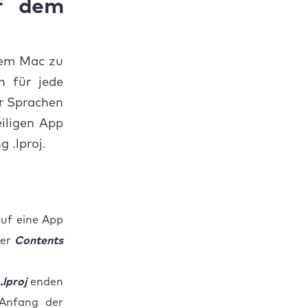
uf dem
hrem Mac zu
n für jede
r Sprachen
iligen App
 .lproj.
uf eine App
ner
Contents
t
.lproj
enden
 Anfang der