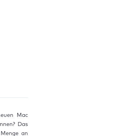
 neuen Mac
önnen? Das
n Menge an