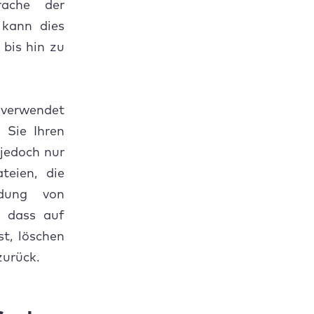
rache der
 kann dies
 bis hin zu
erwendet
n Sie Ihren
jedoch nur
teien, die
ndung von
, dass auf
t, löschen
zurück.