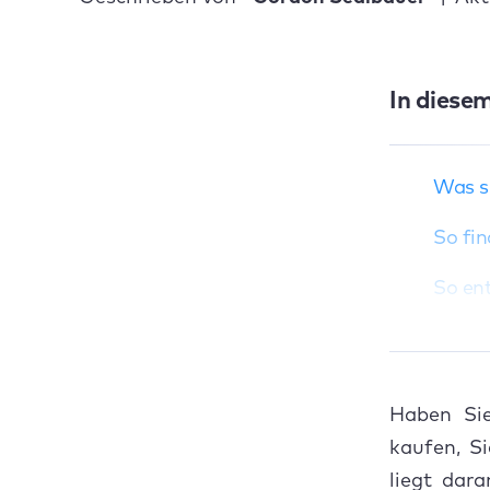
Was sind
In diesem
Sprachdateien auf
einem Mac?
So finden Sie
Was s
Sprachdateien auf
dem Mac
So fi
So entfernen Sie
Sprachdateien auf
So en
einem Mac
1. 
Löschen von
Sprachdateien auf
2. 
dem Mac
Haben Sie
Häufig gestellte
3. 
kaufen, S
Fragen zum
liegt dar
Entfernen