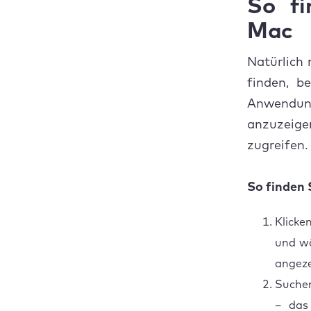
So fi
Mac
Natürlich 
finden, b
Anwendung
anzuzeige
zugreifen.
So finden 
Klicke
und w
angeze
Suche
– das