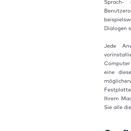
Sprach- 
Benutzero
beispielsw
Dialogen s
Jede An
vorinstall
Computer 
eine dies
mögliche
Festplatt
Ihrem Mac
Sie alle d