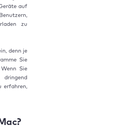
tware von
 Geräte auf
Benutzern,
rladen zu
rachdateien
in, denn je
gramme Sie
. Wenn Sie
löschen?
 dringend
u erfahren,
 Mac?