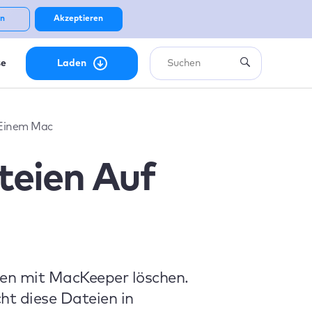
n
Akzeptieren
se
Laden
 Einem Mac
eien Auf
ien mit MacKeeper löschen.
ht diese Dateien in