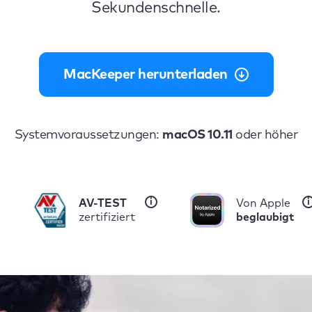
Sekundenschnelle.
MacKeeper herunterladen
Systemvoraussetzungen:
macOS 10.11
oder höher
i
i
AV-TEST
Von Apple
zertifiziert
beglaubigt