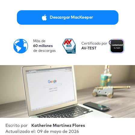
Descargar MacKeeper
Más de
i
Certificado por
No
60 millones
AV-TEST
po
de descargas
Escrito por
Katherine Martinez Flores
Actualizado el: 09 de mayo de 2026