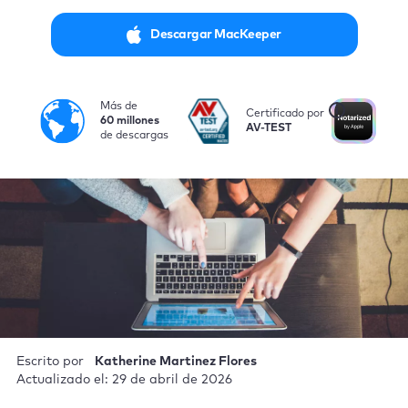
Descargar MacKeeper
Más de
i
Certificado por
No
60 millones
AV-TEST
po
de descargas
Escrito por
Katherine Martinez Flores
Actualizado el: 29 de abril de 2026