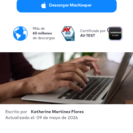
Descargar MacKeeper
Más de
i
Certificado por
No
60 millones
AV-TEST
po
de descargas
Escrito por
Katherine Martinez Flores
Actualizado el: 09 de mayo de 2026