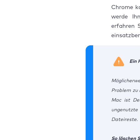
So kö
Chrome ka
werde Ih
erfahren 
einsatzber
Ein 
Möglicherwe
Problem zu 
Mac ist Dei
ungenutzte
Dateireste.
So löschen 