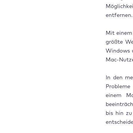
Bro
Möglichk
Erw
entfernen.
Syn
Mit einem
Chr
größte We
Windows u
DNS
Mac-Nutze
Har
In den me
Mac
Probleme 
einem Mac
Neu
beeinträc
Goo
bis hin z
entscheide
Goo