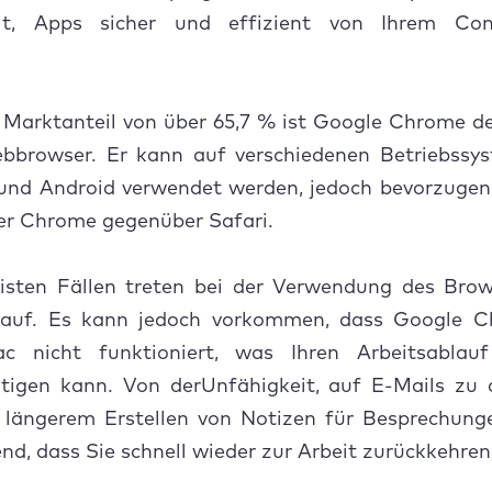
wsingdaten löschen
eit, Apps sicher und effizient von Ihrem Co
eiterungen deaktivieren
chronisierung deaktivieren
 Marktanteil von über 65,7 % ist Google Chrome de
ome aktualisieren
bbrowser. Er kann auf verschiedenen Betriebssy
nd Android verwendet werden, jedoch bevorzugen 
-Cache leeren
r Chrome gegenüber Safari.
dwarebeschleunigung deaktivieren
isten Fällen treten bei der Verwendung des Brow
 aktualisieren
auf. Es kann jedoch vorkommen, dass Google 
 nicht funktioniert, was Ihren Arbeitsablauf
es Browserprofil einrichten
htigen kann. Von derUnfähigkeit, auf E-Mails zu 
gle Chrome zurücksetzen
u längerem Erstellen von Notizen für Besprechunge
nd, dass Sie schnell wieder zur Arbeit zurückkehr
gle Chrome neu installieren