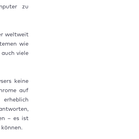
mputer zu
r weltweit
stemen wie
auch viele
sers keine
Chrome auf
 erheblich
antworten,
n – es ist
en können.