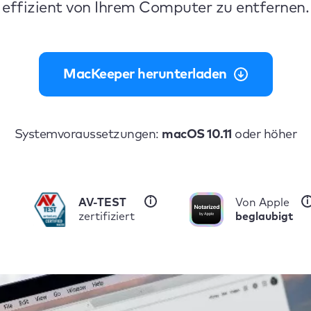
effizient von Ihrem Computer zu entfernen.
MacKeeper herunterladen
Systemvoraussetzungen:
macOS 10.11
oder höher
i
i
AV-TEST
Von Apple
zertifiziert
beglaubigt