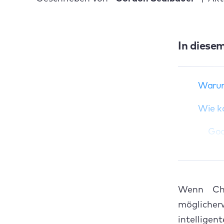
Warum funktioniert
In diesem
Google Chrome auf
dem Mac nicht?
Wie kann man
Warum
Google Chrome auf
einem Mac
Wie k
reparieren? &nbsp;
So können Sie
Goo
Google Chrome
reparieren &nbsp;
Mac
Akt
Wenn Chr
RAM
möglicher
intellige