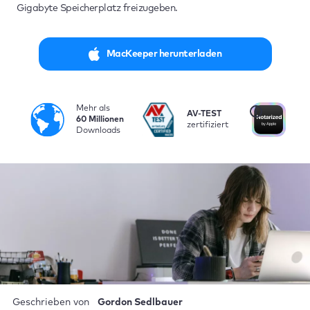
Gigabyte Speicherplatz freizugeben.
MacKeeper herunterladen
Mehr als
i
AV-TEST
Vo
60 Millionen
zertifiziert
be
Downloads
Geschrieben von
Gordon Sedlbauer