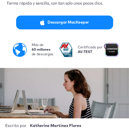
forma rápida y sencilla, con tan solo unos pocos clics.
Descargar MacKeeper
Más de
i
Certificado por
No
60 millones
AV-TEST
po
de descargas
Escrito por
Katherine Martinez Flores