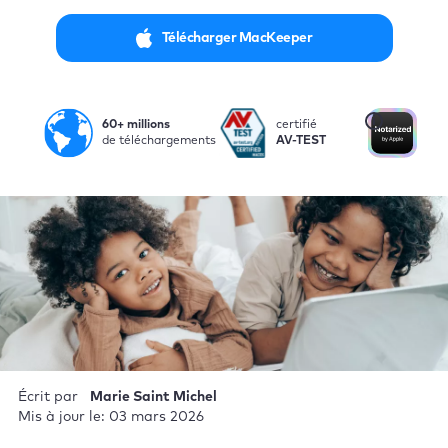
Télécharger MacKeeper
i
60+ millions
certifié
Not
de téléchargements
AV-TEST
par
Écrit par
Marie Saint Michel
Mis à jour le: 03 mars 2026