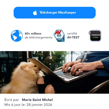
Télécharger MacKeeper
i
60+ millions
certifié
Not
de téléchargements
AV-TEST
par
Écrit par
Marie Saint Michel
Mis à jour le: 28 janvier 2026