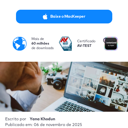
Baixe o MacKeeper
Mais de
i
Certificado
Au
60 milhões
AV-TEST
pel
de downloads
Escrito por
Yana Khodun
Publicado em: 06 de novembro de 2025