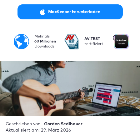
MacKeeper herunterladen
Mehr als
i
AV-TEST
Vo
60 Millionen
zertifiziert
be
Downloads
Geschrieben von
Gordon Sedlbauer
Aktualisiert am: 29. März 2026