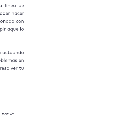
a línea de
poder hacer
cionado con
pir aquello
á actuando
roblemas en
esolver tu
 por la