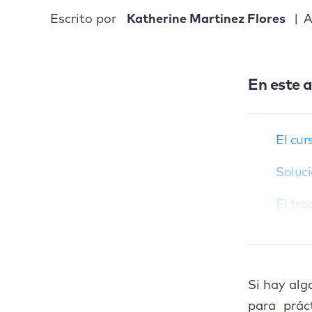
Escrito por
Katherine Martinez Flores
A
El cursor de
MacBook Pro está
congelado
En este a
Solución para el
errático cursor
bailarín del trackpad
El cu
de MacBook Pro
Soluci
El trackpad de mi
Mac sigue
El tr
congelándose
El cu
El cursor de mi
MacBook Pro
desaparece
El ra
Si hay alg
El ratón de mi Mac
Concl
para prác
sigue congelándose