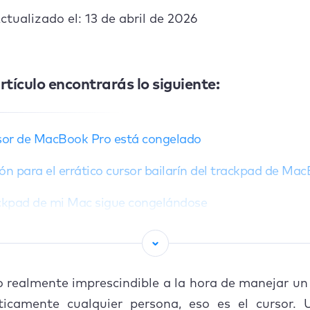
ctualizado el: 13 de abril de 2026
rtículo encontrarás lo siguiente:
rsor de MacBook Pro está congelado
ón para el errático cursor bailarín del trackpad de Ma
ackpad de mi Mac sigue congelándose
rsor de mi MacBook Pro desaparece
tón de mi Mac sigue congelándose
o realmente imprescindible a la hora de manejar u
usión
ticamente cualquier persona, eso es el cursor. 