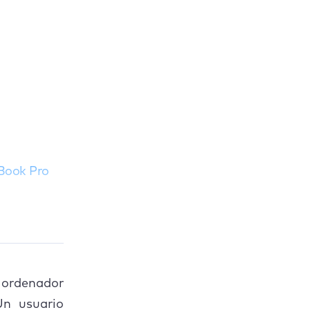
cBook Pro
n ordenador
Un usuario