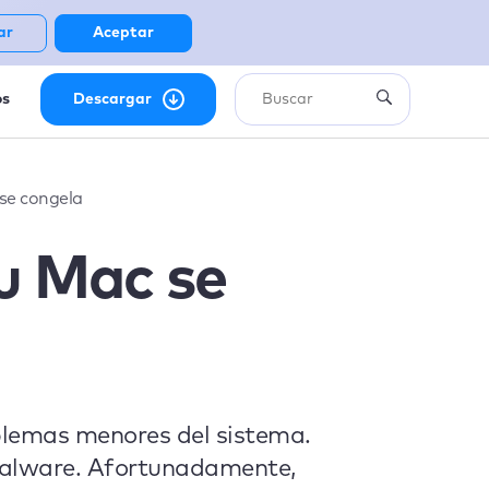
ar
Aceptar
os
Descargar
 se congela
tu Mac se
blemas menores del sistema.
 malware. Afortunadamente,