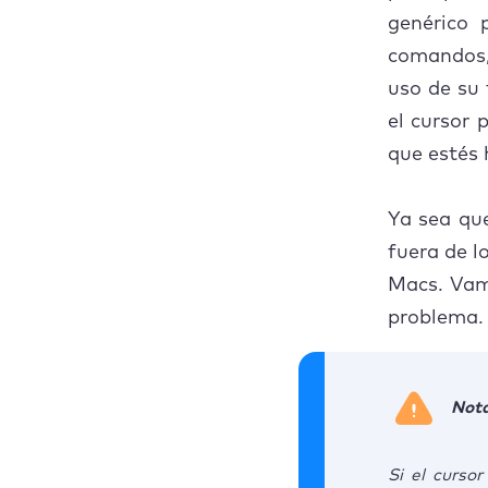
genérico 
Conclusión
comandos, 
uso de su 
el cursor 
que estés
Ya sea qu
fuera de l
Macs. Vam
problema.
Nota
Si el curso