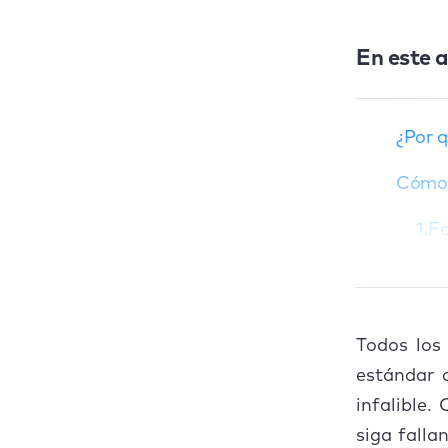
En este a
¿Por qué Safari sigue
fallando en tu Mac?
Cómo solucionar el
¿Por q
bloqueo de Safari en
Mac
Cómo 
Cómo evitar que
1.Fo
Safari Mac se cierre
inesperadamente
2. 
Conclusión
3. 
PREGUNTAS
Todos los
FRECUENTES
4. 
estándar 
infalible.
5. 
siga falla