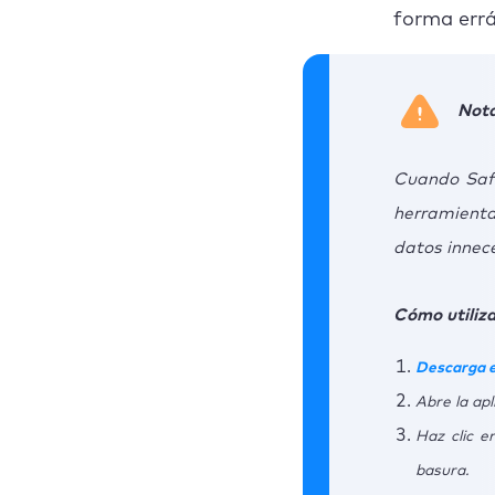
6. 
forma errá
7. B
Nota
8. 
9. E
Cuando Safa
herramienta
10.
datos innec
11.
Cómo utiliza
12. 
Cómo 
Descarga e
Abre la apl
Concl
Haz clic e
PREG
basura.