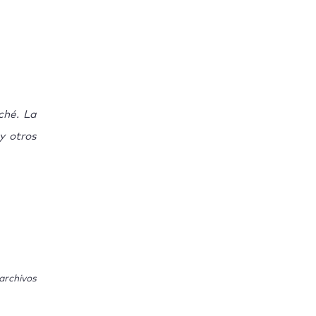
ché. La
y otros
archivos