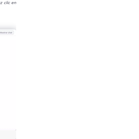
 clic en
se bloquee?
contraseñas