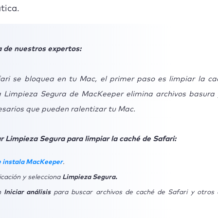
Borra la caché de Safari
tica.
orrar el historial de Safari y los datos de los sitios web
 de nuestros expertos:
Desinstala las extensiones de Safari
limina los archivos de Preferencia de Safari
ri se bloquea en tu Mac, el primer paso es limpiar la ca
 Limpieza Segura de MacKeeper elimina archivos basura 
 Restablecer PRAM o NVRAM
esarios que pueden ralentizar tu Mac.
 Ejecuta Diagnósticos de Apple
r Limpieza Segura para limpiar la caché de Safari:
Utiliza la Utilidad de Discos
evitar que Safari Mac se cierre inesperadamente
 instala MacKeeper
.
icación y selecciona
Limpieza Segura.
usión
n
Iniciar análisis
para buscar archivos de caché de Safari y otros 
UNTAS FRECUENTES