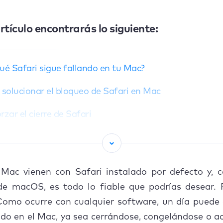
rtículo encontrarás lo siguiente:
ué Safari sigue fallando en tu Mac?
solucionar el bloqueo de Safari en Mac
rzar el cierre de Safari
Reinicia tu Mac
Actualiza tu macOS y Safari
 Mac vienen con Safari instalado por defecto y, 
Arrancar macOS en modo seguro
de macOS, es todo lo fiable que podrías desear. 
 Como ocurre con cualquier software, un día puede
Crear un nuevo perfil de usuario
ndo en el Mac, ya sea cerrándose, congelándose o 