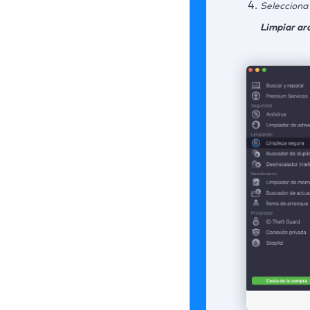
Selecciona
1. 
Limpiar ar
2. 
3. 
gua