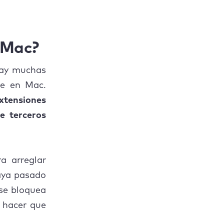
u Mac?
hay muchas
te en Mac.
extensiones
e terceros
a arreglar
haya pasado
se bloquea
y hacer que