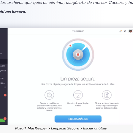
 los archivos que quieras eliminar, asegúrate de marcar Cachés, y haz
¿No se abre safari en tu mac? ¿Que hacer?
chivos basura.
¿Una conexión a Internet lenta puede hacer que Safari 
¿Borrar la caché y las cookies de Safari borrará las 
rdadas?
Paso 1. MacKeeper > Limpieza Segura > Iniciar análisis