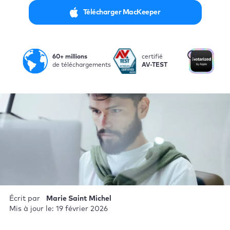
Télécharger MacKeeper
i
60+ millions
certifié
Not
de téléchargements
AV-TEST
par
Écrit par
Marie Saint Michel
Mis à jour le: 19 février 2026