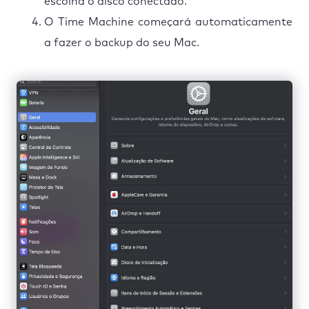
escolha o disco conectado.
O Time Machine começará automaticamente
a fazer o backup do seu Mac.