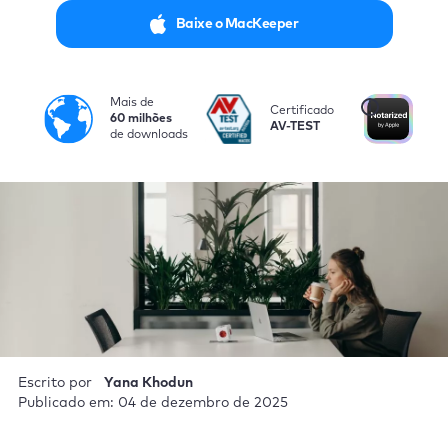
Baixe o MacKeeper
Mais de
i
Certificado
Au
60 milhões
AV-TEST
pel
de downloads
Escrito por
Yana Khodun
Publicado em: 04 de dezembro de 2025