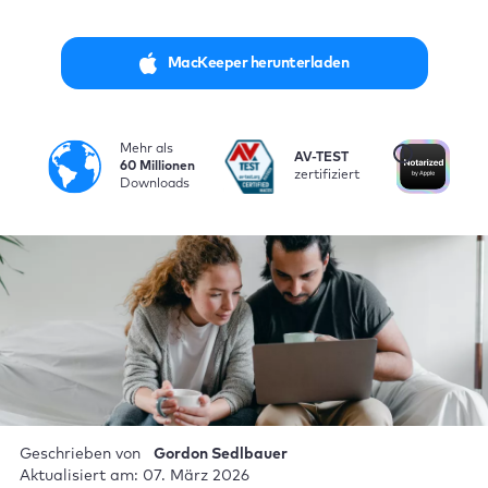
MacKeeper herunterladen
Mehr als
i
AV-TEST
Vo
60 Millionen
zertifiziert
be
Downloads
Geschrieben von
Gordon Sedlbauer
Aktualisiert am: 07. März 2026