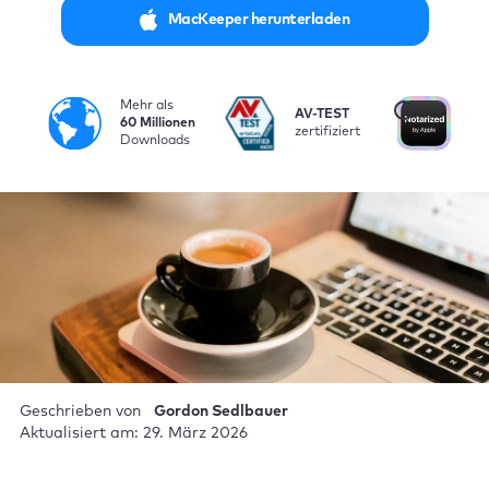
MacKeeper herunterladen
Mehr als
i
AV-TEST
Vo
60 Millionen
zertifiziert
be
Downloads
Geschrieben von
Gordon Sedlbauer
Aktualisiert am: 29. März 2026